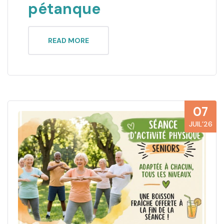
pétanque
READ MORE
07
JUIL’26