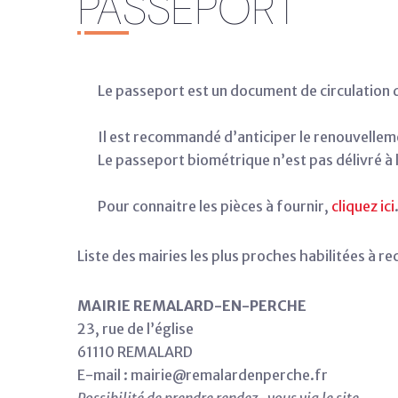
PASSEPORT
Le passeport est un document de circulation dé
Il est recommandé d’anticiper le renouvelleme
Le passeport biométrique n’est pas délivré à 
Pour connaitre les pièces à fournir,
cliquez ici
Liste des mairies les plus proches habilitées à re
MAIRIE REMALARD-EN-PERCHE
23, rue de l’église
61110 REMALARD
E-mail : mairie@remalardenperche.fr
Possibilité de prendre rendez-vous via le site