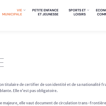
VIE
PETITE ENFANCE
SPORTS ET
ECONO
MUNICIPALE
ET JEUNESSE
LOISIRS
COM
E
n titulaire de certifier de son identité et de sa nationalité 
lante. Elle n’est pas obligatoire.
ne majeure, elle vaut document de circulation trans-frontière