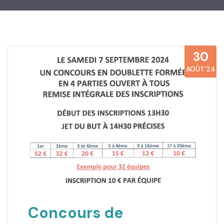
30
AOÛT’24
Concours de